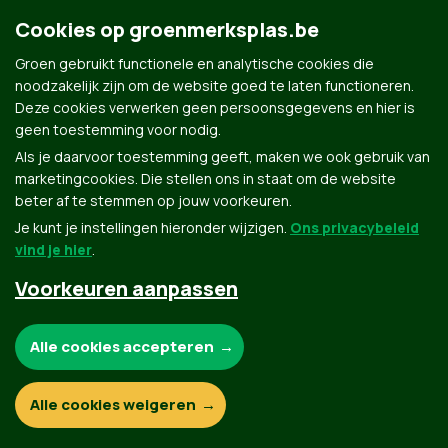
Groen.be
Cookies op groenmerksplas.be
Groen gebruikt functionele en analytische cookies die
Contact
noodzakelijk zijn om de website goed te laten functioneren.
Privacybeleid
Deze cookies verwerken geen persoonsgegevens en hier is
geen toestemming voor nodig.
© Copyright Groen 2026 | Gemaakt met
NationBuilder
| Gebouwd door
Tectonica
Als je daarvoor toestemming geeft, maken we ook gebruik van
marketingcookies. Die stellen ons in staat om de website
beter af te stemmen op jouw voorkeuren.
Je kunt je instellingen hieronder wijzigen.
Ons privacybeleid
vind je hier
.
Voorkeuren aanpassen
Noodzakelijke cookies:
Alle cookies accepteren
Functionele en analytische cookies:
Alle cookies weigeren