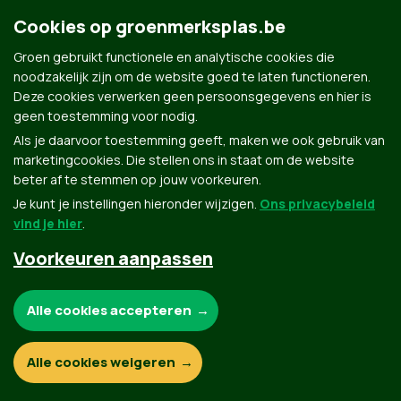
Groen.be
Cookies op groenmerksplas.be
Groen gebruikt functionele en analytische cookies die
Contact
noodzakelijk zijn om de website goed te laten functioneren.
Privacybeleid
Deze cookies verwerken geen persoonsgegevens en hier is
geen toestemming voor nodig.
© Copyright Groen 2026 | Gemaakt met
NationBuilder
| Gebouwd door
Tectonica
Als je daarvoor toestemming geeft, maken we ook gebruik van
marketingcookies. Die stellen ons in staat om de website
beter af te stemmen op jouw voorkeuren.
Je kunt je instellingen hieronder wijzigen.
Ons privacybeleid
vind je hier
.
Voorkeuren aanpassen
Noodzakelijke cookies:
Alle cookies accepteren
Functionele en analytische cookies:
Alle cookies weigeren