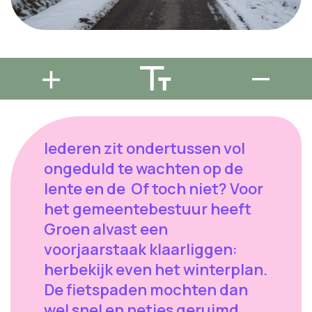
Iederen zit ondertussen vol
ongeduld te wachten op de
lente en de Of toch niet? Voor
het gemeentebestuur heeft
Groen alvast een
voorjaarstaak klaarliggen:
herbekijk even het winterplan.
De fietspaden mochten dan
wel snel en netjes geruimd