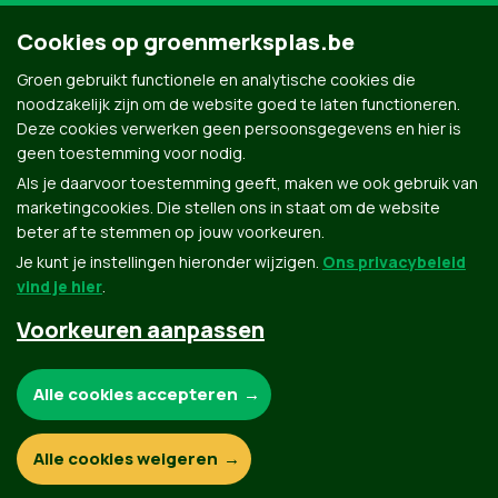
Cookies op groenmerksplas.be
Groen gebruikt functionele en analytische cookies die
noodzakelijk zijn om de website goed te laten functioneren.
Deze cookies verwerken geen persoonsgegevens en hier is
geen toestemming voor nodig.
Als je daarvoor toestemming geeft, maken we ook gebruik van
marketingcookies. Die stellen ons in staat om de website
beter af te stemmen op jouw voorkeuren.
Je kunt je instellingen hieronder wijzigen.
Ons privacybeleid
vind je hier
.
Voorkeuren aanpassen
Groen.be
Noodzakelijke cookies:
Alle cookies accepteren
Contact
Privacybeleid
Functionele en analytische cookies:
Alle cookies weigeren
© Copyright Groen 2026 | Gemaakt met
NationBuilder
| Gebouwd door
Tectonica