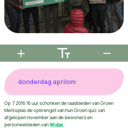
donderdag aprilom
Op
7
2016
16
uur
schonken
de
raadsleden
van
Groen
Merksplas
de
opbrengst
van
hun
Groen
quiz van
afgelopen
november
aan
de
bewoners
en
personeelsleden
van
Widar
.