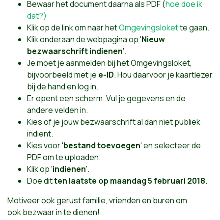
Bewaar het document daarna als PDF (
hoe doe ik
dat?)
Klik op de link om naar het
Omgevingsloket
te gaan.
Klik onderaan de webpagina op '
Nieuw
bezwaarschrift indienen
'.
Je moet je aanmelden bij het Omgevingsloket,
bijvoorbeeld met je
e-ID
. Hou daarvoor je kaartlezer
bij de hand en log in.
Er opent een scherm. Vul je gegevens en de
andere velden in.
Kies of je jouw bezwaarschrift al dan niet publiek
indient.
Kies voor '
bestand toevoegen
' en selecteer de
PDF om te uploaden.
Klik op '
indienen
'.
Doe dit
ten laatste op maandag 5 februari 2018
.
Motiveer ook gerust familie, vrienden en buren om
ook bezwaar in te dienen!