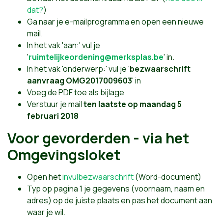
dat?
)
Ga naar je e-mailprogramma en open een nieuwe
mail.
In het vak 'aan:' vul je
'
ruimtelijkeordening@merksplas.be
' in.
In het vak 'onderwerp:' vul je '
bezwaarschrift
aanvraag OMG2017009603
' in
Voeg de PDF toe als bijlage
Verstuur je mail
ten laatste op maandag 5
februari 2018
Voor gevorderden - via het
Omgevingsloket
Open het
invulbezwaarschrift
(Word-document)
Typ op pagina 1 je gegevens (voornaam, naam en
adres) op de juiste plaats en pas het document aan
waar je wil.