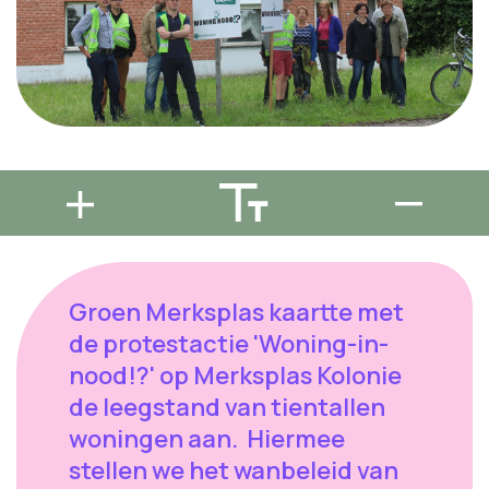
Groen Merksplas kaartte met
de protestactie 'Woning-in-
nood!?' op Merksplas Kolonie
de leegstand van tientallen
woningen aan. Hiermee
stellen we het wanbeleid van