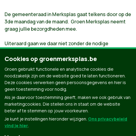
De gemeenteraad in Merksplas gaat telkens door op de
3de maandag van de maand. Groen Merksplas neemt
graag jullie bezorgdheden mee.
Uiteraard gaan we daar niet zonder de nodige
voorbereiding naartoe. Een weekje vooraf zitten wij
samen met onze fractie en spreken we alle zaken
Cookies op groenmerksplas.be
grondig door. Indien u een vraag of een dringend
Groen gebruikt functionele en analytische cookies die
probleem hebt dat moet aangekaart worden, aarzel dan
noodzakelijk zijn om de website goed te laten functioneren.
niet om ons te contacteren (indien mogelijk voor de
Deze cookies verwerken geen persoonsgegevens en hier is
10de van de maand).
geen toestemming voor nodig.
Als je daarvoor toestemming geeft, maken we ook gebruik van
marketingcookies. Die stellen ons in staat om de website
beter af te stemmen op jouw voorkeuren.
Je kunt je instellingen hieronder wijzigen.
Ons privacybeleid
vind je hier
.