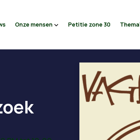
ws
Onze mensen
Petitie zone 30
Thema
zoek