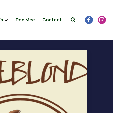
's
Doe Mee
Contact