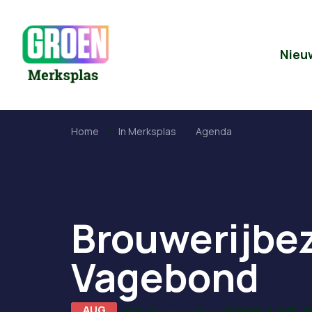
Nieu
Home
In Merksplas
Agenda
Brouwerijbe
Vagebond
AUG