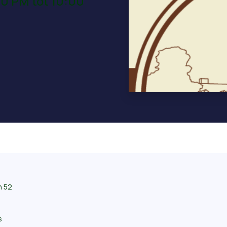
00 PM tot 10:00
n 52
s